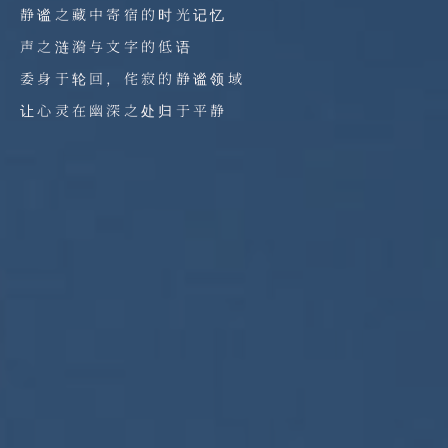
静谧之藏中寄宿的时光记忆
声之涟漪与文字的低语
委身于轮回，侘寂的静谧领域
让心灵在幽深之处归于平静