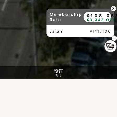
Membership
¥108,05
Rate
¥3,342 OFF
Jalan
¥111,400
预订
预订
history