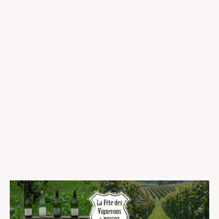
静谧之藏中寄宿的时光记忆
声之涟漪与文字的低语
委身于轮回，侘寂的静谧领域
让心灵在幽深之处归于平静
Where stillness stores the memory of time
ripples of sound, whispers woven in words.
A quiet realm of wabi-sabi, where you surrender
to the flow.
A sanctuary in the innermost room, where the
heart comes to rest.