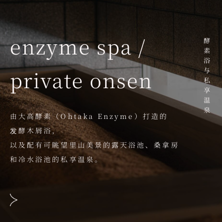
enzyme spa /
酵素浴与私享温泉
private onsen
由大高酵素（Ohtaka Enzyme）打造的
发酵木屑浴，
以及配有可眺望里山美景的露天浴池、桑拿房
和冷水浴池的私享温泉。