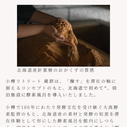
北海道産針葉樹のおがくずの質感
小樽リトリート 蔵群は、「醸す」を滞在の軸に
据えるコンセプトのもと、
北海道で初めて*、宿
泊施設に酵素風呂を導入
いたしました。
小樽で100年にわたり発酵文化を受け継ぐ大髙酵
素監修のもと、北海道産の素材と発酵の知恵を滞
在体験として形にした酵素風呂を館内にしつら