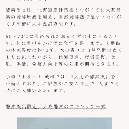
酵素浴とは、北海道産針葉樹のおがくずに大髙酵
素の発酵原液を加え、自然発酵熱で温まったおが
くず浴槽に入る温浴方法です。
60〜70℃に温められたおがくずの中に入ること
で、体に負担をかけずに発汗を促します。入酵時
の体感温度は約40℃、木の香りと自然発酵のぬく
もりに包まれながら、代謝促進、疲労回復、美
肌、腸活、免疫力向上等の効果が期待できます。
小樽リトリート 蔵群では、1人用の酵素風呂を2
つ備えており、ご家族やご友人同士で2人まで同
時にご入酵いただけます。
酵素風呂限定、大髙酵素のスキンケア一式