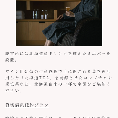
脱衣所には北海道産ドリンクを揃えたミニバーを
設置。
ワイン用葡萄の生産過程で土に返される葉を再活
用した「北海道TEA」を発酵させたコンブチャや
熊笹茶など、北海道由来の一杯で余韻をご堪能く
ださい。
貸切温泉確約プラン