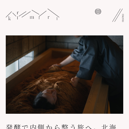
Skip
to
content
発酵で内側から整う旅へ。北海