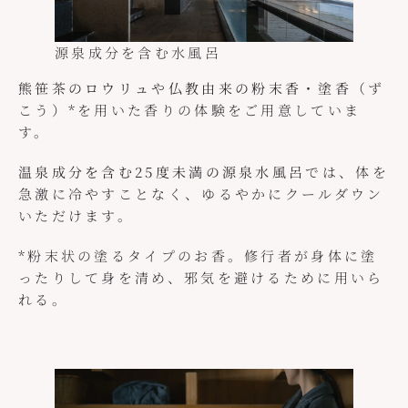
源泉成分を含む水風呂
熊笹茶のロウリュ
や
仏教由来の粉末香・塗香
（ず
こう）*を用いた香りの体験をご用意していま
す。
温泉成分を含む25度未満の源泉水風呂
では、体を
急激に冷やすことなく、ゆるやかにクールダウン
いただけます。
*粉末状の塗るタイプのお香。修行者が身体に塗
ったりして身を清め、邪気を避けるために用いら
れる。