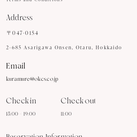
Address
〒047-0154
2-685 Asarigawa Onsen, Otaru, Hokkaido
E-mail
kuramure@okcs.co.jp
Check-in
Check-out
15:00 – 19:00
11:00