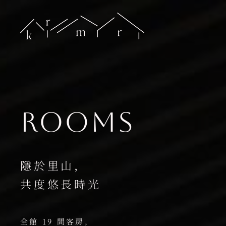
跳
至
內
容
rooms
隱於里山，
共度悠長時光
全館 19 間客房，