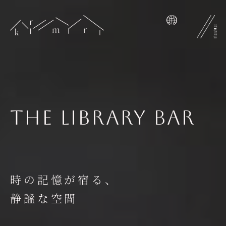
跳
至
內
容
the library bar
時の記憶が宿る、
静謐な空間