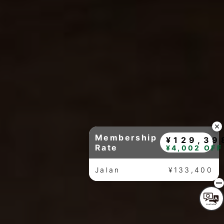
Membership
¥129,39
Rate
¥4,002 OFF
Jalan
¥133,400