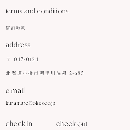
terms and conditions
宿泊約款
address
〒 047-0154
北海道小樽市朝里川温泉 2-685
e-mail
kuramure@okcs.co.jp
check-in
check-out