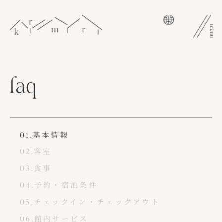
コ
ン
テ
ン
ツ
faq
へ
ス
キ
ッ
01.基本情報
プ
02.客室
03.食事
04.予約・宿泊条件
05.チェックイン・チェックアウト
06.館内サービス