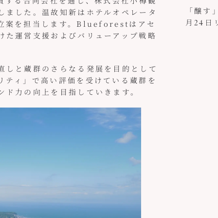
出資する合同会社を通じ、株式会社小樽観
「醸す」
しました。温故知新はホテルオペレータ
月24
を担当します。Blueforestはアセ
た運営支援およびバリューアップ戦略
直しと蔵群のさらなる発展を目的として
リティ」で高い評価を受けている蔵群を
ンド力の向上を目指していきます。