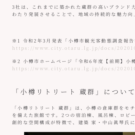
3社は、これまでに築かれた蔵群の高いブラント
わたり発展させることで、地域の持続的な魅力
※1 令和2年3月発表「小樽市観光客動態調査報
https://www.city.otaru.lg.jp/docs/2020
※2 小樽市ホームページ「令和6年度【前期】
https://www.city.otaru.lg.jp/docs/20201
「小樽リトリート 蔵群」につい
「小樽リトリート 蔵群」は、小樽の倉庫群をモチ
を備えた旅館です。2つの宿泊棟、風呂棟、ロビー
創的な空間構成が特徴で、建築 家・中山眞琴氏