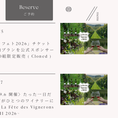
Reserve
ご予約
/5
フェト2026」チケット
泊プランを公式スポンサー
組限定販売 ( Cloned )
/7
6.9.6 開催〉たった一日だ
市がひとつのワイナリーに
a Fête des Vignerons
HI 2026~