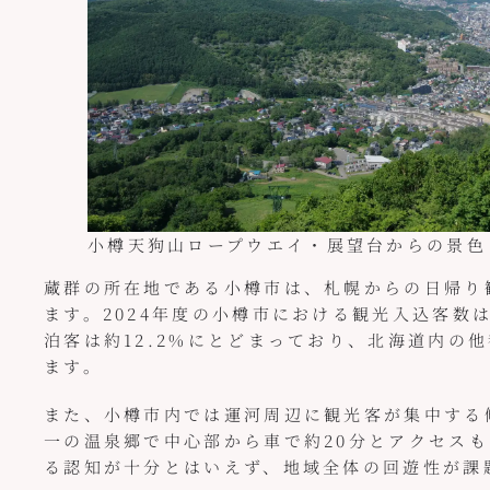
小樽天狗山ロープウエイ・展望台からの景色
蔵群の所在地である小樽市は、札幌からの日帰り
ます。2024年度の小樽市における観光入込客数は
泊客は約12.2%にとどまっており、北海道内の他
ます。
また、小樽市内では運河周辺に観光客が集中す
一の温泉郷で中心部から車で約20分とアクセス
る認知が十分とはいえず、地域全体の回遊性が