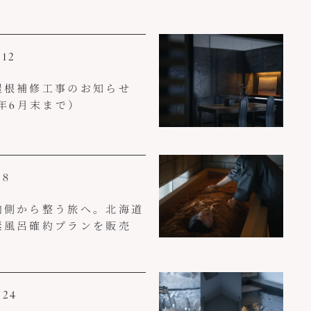
/12
屋根補修工事のお知らせ
6年6月末まで）
/8
内側から整う旅へ。北海道
素風呂確約プランを販売
/24