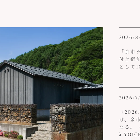
2026/8
「余市ラ
付き宿
として10
2026/7
〈202
け、余
なる。 ~L
à YOIC