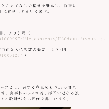
゙力とおもてなしの精神を継承し、将来に
向上に貢献してまいります。
告書」より引用（
101000097/file_contents/H30doutaityousa.pd
小樽市観光入込客数の概要」より引用（
01000127/
）
て
ーフとし、異なる意匠をもつ18の客室
棟、食事棟の5棟が渡り廊下で連なる独
による設計が高い評価を得ています。