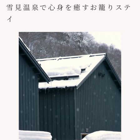
雪見温泉で心身を癒すお籠りステ
イ