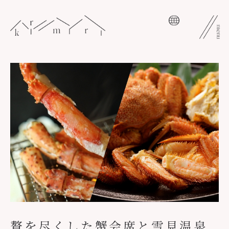
コ
ン
テ
ン
ツ
へ
ス
キ
ッ
プ
贅を尽くした蟹会席と雪見温泉